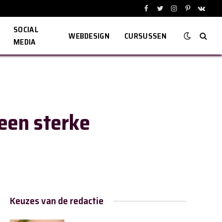
Facebook
Twitter
Instagram
Pinterest
VKont
SOCIAL
WEBDESIGN
CURSUSSEN
MEDIA
 een sterke
Keuzes van de redactie