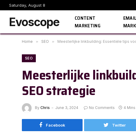
Saturday, August 8
CONTENT
EMAI
Evoscope
MARKETING
MARK
Home
»
SEO
»
Meesterlijke linkbuilding: Essentiële tips v
SEO
Meesterlijke linkbuil
SEO strategie
By
Chris
June 3, 2024
No Comments
4 Mins
Facebook
Twitter