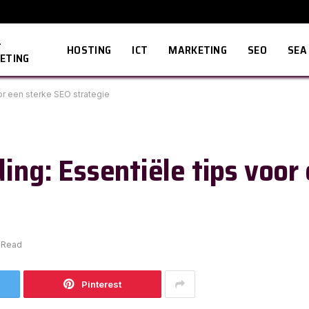
L
HOSTING
ICT
MARKETING
SEO
SEA
ETING
oor een sterke SEO strategie
ding: Essentiële tips voor
 Read
Pinterest