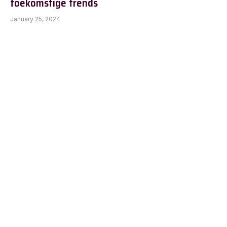
toekomstige trends
January 25, 2024
Is linkbuilding nog steeds relevant?
October 21, 2024