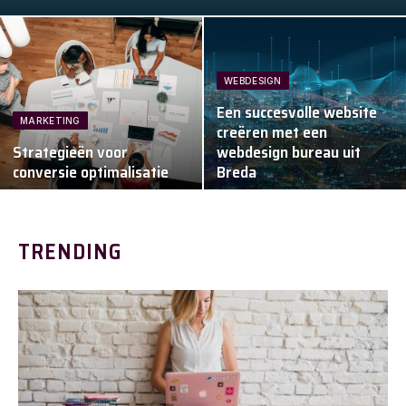
WEBDESIGN
Een succesvolle website
MARKETING
creëren met een
Strategieën voor
webdesign bureau uit
conversie optimalisatie
Breda
TRENDING